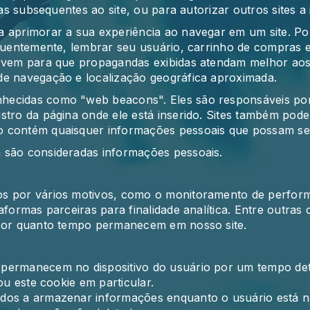
tas subsequentes ao site, ou para autorizar outros sites a i
a aprimorar a sua experiência ao navegar em um site. P
equentemente, lembrar seu usuário, carrinho de compras 
ervem para que propagandas exibidas atendam melhor aos
de navegação e localização geográfica aproximada.
ecidas como "web beacons". Eles são responsáveis por c
stro da página onde ele está inserido. Sites também pod
 contém quaisquer informações pessoais que possam ser u
 são consideradas informações pessoais.
os por vários motivos, como o monitoramento de perform
aformas parceiras para finalidade analítica. Entre outras 
 por quanto tempo permanecem em nosso site.
permanecem no dispositivo do usuário por um tempo det
ou este cookie em particular.
dos a armazenar informações enquanto o usuário está na