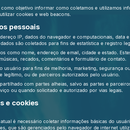
em como objetivo informar como coletamos e utilizamos in
tilizar cookies e web beacons.
os pessoais
dereço IP, dados do navegador e computacionais, data e
ados são coletados para fins de estatística e registro leg
os como nome, endereço de email, cidade e estado. Este
 músicas, recados, comentários e formulário de contato.
 usuário para fins de melhoria, marketing, segurança ou r
 legítimo, ou de parceiros autorizados pelo usuário.
artilhado com partes alheias, salvo as partes e parceir
iço ou quando solicitado e autorizado por vias legais.
s e cookies
tual é necessário coletar informações básicas do usuário
s, que são gerenciados pelo navegador de internet utili