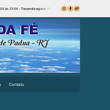
:59 -
Tocando agora: Eliane Fernandes Presena
s
Contato