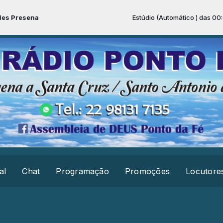
sena
Estúdio (Automático ) das 00:00 às 23
al
Chat
Programação
Promoções
Locutore