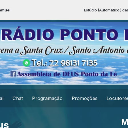
Estúdio (Automático ) das 00:0
al
Chat
Programação
Promoções
Locutore
M
us