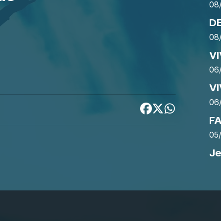
08
D
08
V
DIA !
06
V
06
F
05
Je