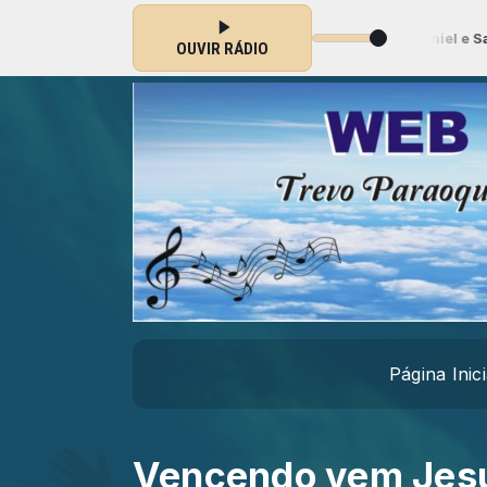
io (Automático ) das 00:00 às 23:59 -
Tocando agora: Daniel e Samuel
OUVIR RÁDIO
Página Inici
Vencendo vem Jes