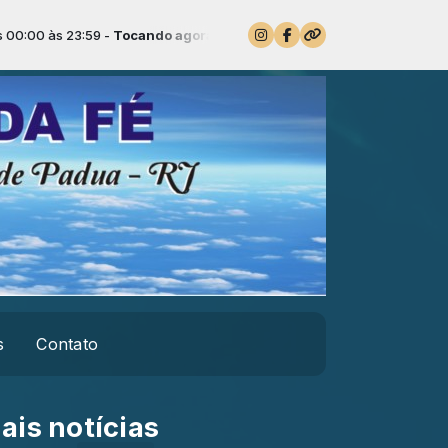
0 às 23:59 -
Tocando agora: Daniel e Samuel
s
Contato
ais notícias