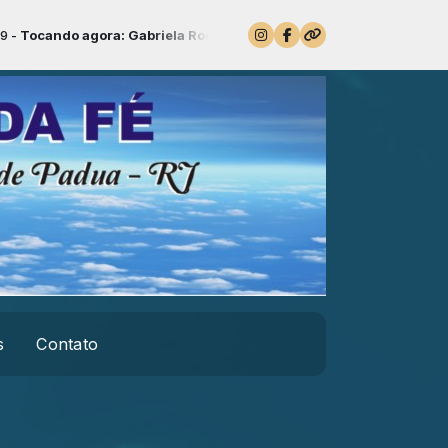
cando agora: Gabriela Rocha - A Voz
s
Contato