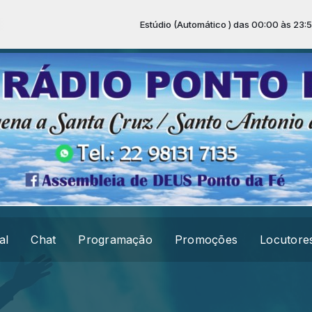
Estúdio (Automático ) das 00:00 às 23:59 -
To
al
Chat
Programação
Promoções
Locutore