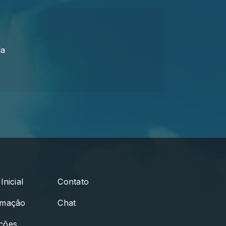
da
Inicial
Contato
amação
Chat
ções