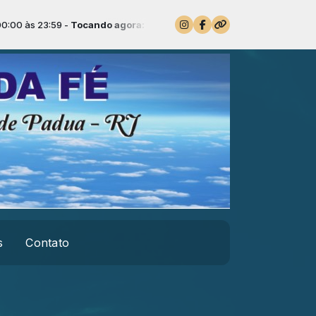
 às 23:59 -
Tocando agora: Minha Historia vai Mudar - Geraldo Gui
s
Contato