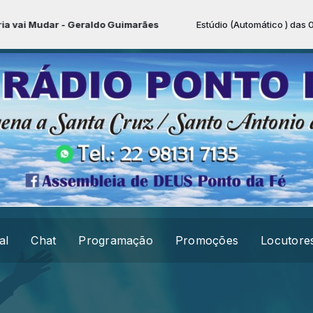
ai Mudar - Geraldo Guimarães
Estúdio (Automático ) das 00:00
al
Chat
Programação
Promoções
Locutore