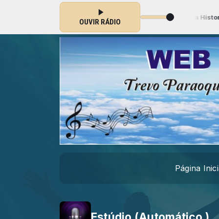
 (Automático ) das 00:00 às 23:59 -
Tocando agora: Minha Historia v
OUVIR RÁDIO
Página Inici
Estúdio (Automático )